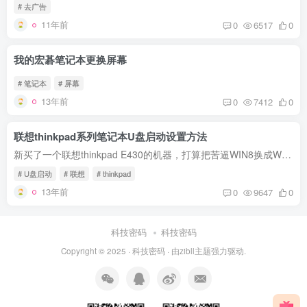
# 去广告
11年前
0
6517
0
我的宏碁笔记本更换屏幕
# 笔记本
# 屏幕
13年前
0
7412
0
联想thinkpad系列笔记本U盘启动设置方法
新买了一个联想thinkpad E430的机器，打算把苦逼WIN8换成WIN7，为了保险起见，还是先备份一下原系统比较好，打算ghost备份一下。但是进BIOS设置U盘优先启动后却没有效果。在网上查了好多资料才...
# U盘启动
# 联想
# thinkpad
13年前
0
9647
0
科技密码
科技密码
Copyright © 2025 ·
科技密码
· 由
zibll主题
强力驱动.