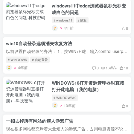
windows11中edge浏览器鼠标光标变
成白色的问题
# windows11
# 鼠标
4年前
8
win10自动登录选项消失恢复方法
以前设置自动登录的办法： 1，按WIN+R键，输入control userpasswords2，回车 2，在弹出画面里，取消勾选【要使用本计算机，用户必须输入用户名和密码】 3，点击确定，输入密码 但是现在升级到最...
# WINDOWS
# 自动登录
4年前
0
1.4W+
10
WINDOWS10打开资源管理器时直接
打开此电脑（我的电脑）
# WINDOWS10
10年前
0
一招去掉所有网站的烦人游戏广告
现在很多网站都充斥着大量烦人的游戏广告，占用电脑资源不说，还浪费浏览者眼球，更主要的是，游戏害人啊。眼看这些广告越来越肆虐蔓延，真的忍不下去了，果断想办法屏蔽。 看到广告右上角都有...