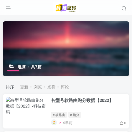
电脑
共7篇
排序
更新
浏览
点赞
评论
各型号软路由跑分数据【2022】
# 软路由
# 跑分
4年前
0