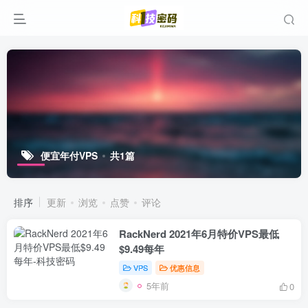
便宜年付VPS
共1篇
排序
更新
浏览
点赞
评论
RackNerd 2021年6月特价VPS最低
$9.49每年
VPS
优惠信息
5年前
0