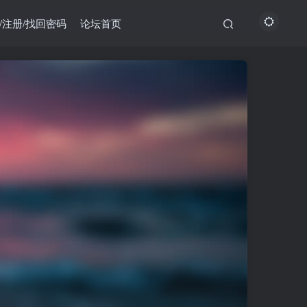
/注册/找回密码
论坛首页