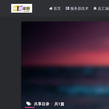
首页
服务器技术
反汇编
共享目录
共1篇