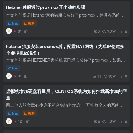
Hetzner独服通过proxmox开小鸡的步骤
本文的前提是Hetzner家的独服安装好了proxmox，并且在系统内做好了NAT设置。本文使用的情况是单IP开设虚拟机。如果购买了多IP，就不用往下看了。 创建KVM虚拟机需要使用ISO镜像安装虚拟机的系统...
linux
教程
8年前
2
2.2W+
0
hetzner独服安装proxmox后，配置NAT网络（为单IP创建多
个虚拟机做准备）
本文的前提是HETZNER家的机器已经安装好了proxmox，如果还没有安装好，请转到：https://mengniuge.com/hetzner-proxmox-install.html 查看安装步骤。本人使用的场景是单IP开NAT虚拟机，如果您购...
linux
8年前
11
10W+
0
虚拟机增加硬盘容量后，CENTOS系统内如何挂载新增加的容
量
网上他人的文章有少许不符合实情的地方， 可能每个人的系统环境不一样， 所以有少许差异。所以稍作修改后再发表在这里记录一下。 第一步 增加分区： 1、VM—>setting—>harddisk 下扩大磁...
linux
教程
12年前
0
1.3W+
0