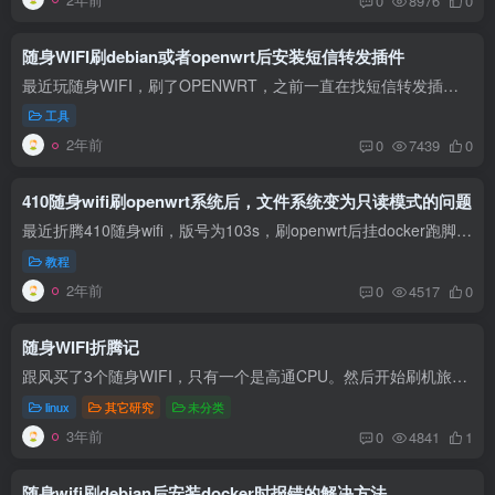
0
8976
0
随身WIFI刷debian或者openwrt后安装短信转发插件
最近玩随身WIFI，刷了OPENWRT，之前一直在找短信转发插件，却没有找到。 今天偶然在github上看到了，测试了一下还真能用，感谢大佬分享。 项目地址：https://github.com/lkiuyu/DbusSmsForwardC...
工具
2年前
0
7439
0
410随身wifi刷openwrt系统后，文件系统变为只读模式的问题
最近折腾410随身wifi，版号为103s，刷openwrt后挂docker跑脚本玩。但是不知道什么原因，设备经常进入只读模式，导致docker无法启动。网上搜了很多信息，尝试过很多失败的方法后，在gemini的帮助...
教程
2年前
0
4517
0
随身WIFI折腾记
跟风买了3个随身WIFI，只有一个是高通CPU。然后开始刷机旅程。 纯小白，边学边搞。下面记录用到的资料和心得。 备份 https://blog.csdn.net/qq_31539875/article/details/127768457 这个网页上...
linux
其它研究
未分类
3年前
0
4841
1
随身wifi刷debian后安装docker时报错的解决方法