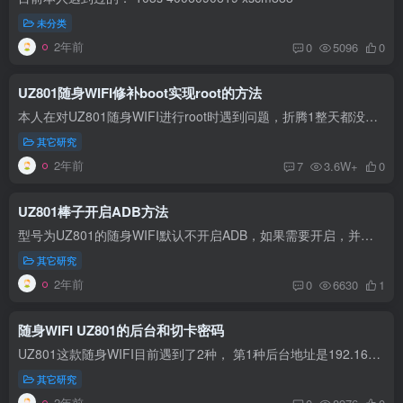
未分类
2年前
0
5096
0
UZ801随身WIFI修补boot实现root的方法
本人在对UZ801随身WIFI进行root时遇到问题，折腾1整天都没解决，坚持到第二天终于曲线解决了。 卡壳的地方 UZ801这款棒子在使用面具软件修补boot文件时总是自动退出。无法完成对boot文件的修改...
其它研究
2年前
7
3.6W+
0
UZ801棒子开启ADB方法
型号为UZ801的随身WIFI默认不开启ADB，如果需要开启，并不需要像网上教程一样改system分区内的文件，实际上按照改文件的教程做也不会开启成功。 这款棒子可以很方便的开启ADB，就是访问http://I...
其它研究
2年前
0
6630
1
随身WIFI UZ801的后台和切卡密码
UZ801这款随身WIFI目前遇到了2种， 第1种后台地址是192.168.100.1，后台账号密码：admin、admin，切卡密码：admin8888 第2种后台地址是192.168.1.1，后台账号密码：admin、xscmadmin888 切卡密...
其它研究
2年前