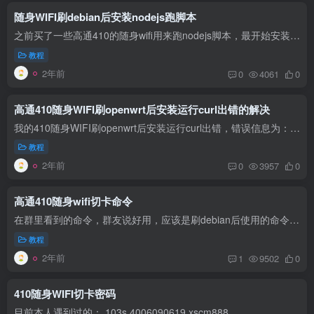
随身WIFI刷debian后安装nodejs跑脚本
之前买了一些高通410的随身wifi用来跑nodejs脚本，最开始安装docker版青龙跑，但是受410随身WiFi硬件条件限制，不是很稳定，所以干脆删掉docker，直接在系统内安装nodejs，然后使用crontab定时...
教程
2年前
0
4061
0
高通410随身WIFI刷openwrt后安装运行curl出错的解决
我的410随身WIFI刷openwrt后安装运行curl出错，错误信息为：Error relocating /usr/bin/curl: curl_global_trace: symbol not found。 经过多次摸索尝试，发现是有个软件包版本太旧的原因，重新...
教程
2年前
0
3957
0
高通410随身wifi切卡命令
在群里看到的命令，群友说好用，应该是刷debian后使用的命令。暂且记录，用到时再验证。 echo 1 > /sys/class/leds/sim:sel/brightness echo 0 > /sys/class/leds/sim:en/brightness echo...
教程
2年前
1
9502
0
410随身WIFI切卡密码
目前本人遇到过的： 103s 4006090619 xscm888