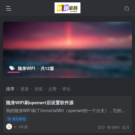
随身WIFI
共12篇
排序
更新
浏览
点赞
评论
随身WIFI刷openwrt后设置软件源
我的随身WIFI刷了ImmortalWrt（openwrt的一个分支），它的软件源downloads.immortalwrt.org被墙了， 需要更换国内源才能安装或者更新软件，目前测试可用的源： src/gz openwrt_core https://mir...
其它研究
1年前
0
3491
0