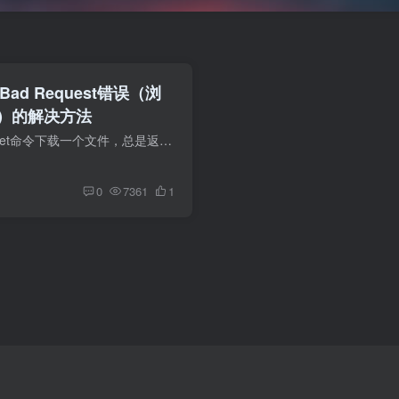
 Bad Request错误（浏
）的解决方法
今天在服务器使用wget命令下载一个文件，总是返回400 Bad Request错误，但是在浏览器中下载却是正常的。 解决方法：用单引号或者双引号把下载网址括起来。因为有些网址内含有特殊字符，会干扰wg...
0
7361
1