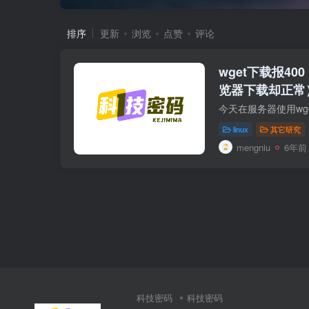
排序
更新
浏览
点赞
评论
wget下载报400
览器下载却正常
linux
其它研究
mengniu
6年前
科技密码
科技密码