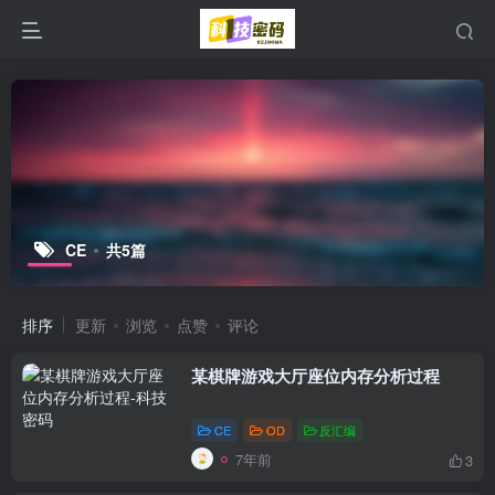
CE
共5篇
排序
更新
浏览
点赞
评论
某棋牌游戏大厅座位内存分析过程
CE
OD
反汇编
7年前
3