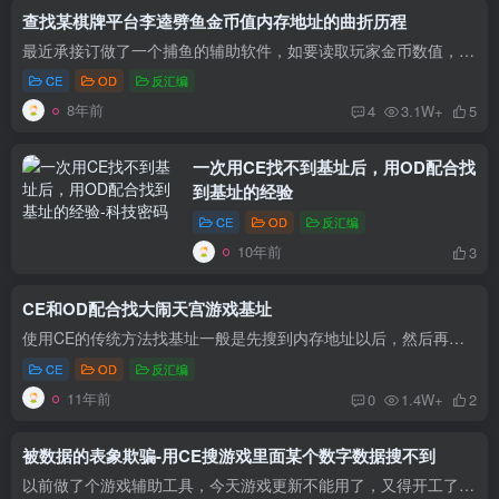
查找某棋牌平台李逵劈鱼金币值内存地址的曲折历程
最近承接订做了一个捕鱼的辅助软件，如要读取玩家金币数值，但是查找对应内存地址的过程很曲折，可以说历尽千辛万苦才找到，走了不少弯路。所以将过程记录下来，防止以后遇到类似问题。 下图要...
CE
OD
反汇编
8年前
4
3.1W+
5
一次用CE找不到基址后，用OD配合找
到基址的经验
CE
OD
反汇编
10年前
3
CE和OD配合找大闹天宫游戏基址
使用CE的传统方法找基址一般是先搜到内存地址以后，然后再查看是什么代码访问或者改写了该地址，再根据这行代码中的地址和偏移量一步步查找，例如我分析大闹天宫时，代表锁鱼类型的内存地址是：...
CE
OD
反汇编
11年前
0
1.4W+
2
被数据的表象欺骗-用CE搜游戏里面某个数字数据搜不到
以前做了个游戏辅助工具，今天游戏更新不能用了，又得开工了，不知道是不是这游戏跟我这小做辅助的故意过不去啊.... 刚开工就不顺利，要找的第一个数据怎么搜都搜不到，如下图： 精确搜索、根据...