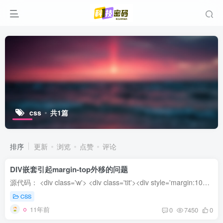
css
共1篇
排序
更新
浏览
点赞
评论
DIV嵌套引起margin-top外移的问题
源代码： <div class='w'> <div class='tit'><div style='margin:10px 15px; height:20px; line-height:20px;'>猛牛软件</div></div> <div class='nam'>贝...
CSS
11年前
0
7450
0