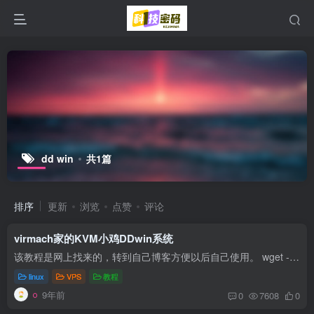
dd win
共1篇
排序
更新
浏览
点赞
评论
virmach家的KVM小鸡DDwin系统
该教程是网上找来的，转到自己博客方便以后自己使用。 wget -O- 'http://down.80host.com/iso/dd/win2k3-7gb.gz' | gunzip | dd of=/dev/vda DD包备用地址：http://a.93.pm/win/win2k3-7gb.gz ...
linux
VPS
教程
9年前
0
7608
0