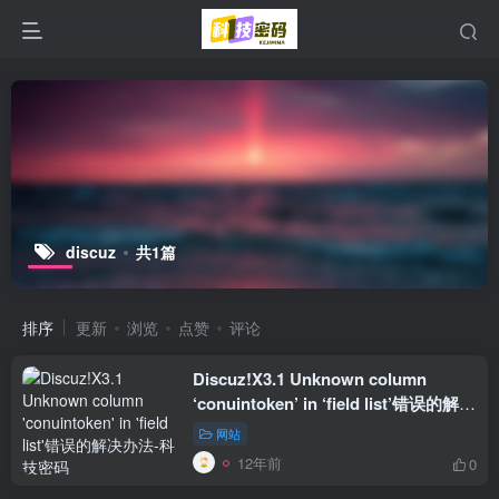
discuz
共1篇
排序
更新
浏览
点赞
评论
Discuz!X3.1 Unknown column
‘conuintoken’ in ‘field list’错误的解决
办法
网站
12年前
0