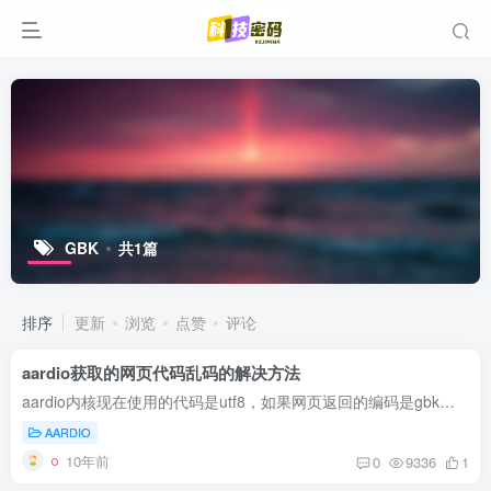
GBK
共1篇
排序
更新
浏览
点赞
评论
aardio获取的网页代码乱码的解决方法
aardio内核现在使用的代码是utf8，如果网页返回的编码是gbk的，显示出来就是乱码。 解决方法：r=string.fromto(r,936,65001);//GBK转UTF8 其中936是GBK的代码页，65001是utf8的代码页。 aardio...
AARDIO
10年前
0
9336
1