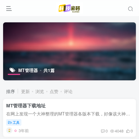
MT管理器
共1篇
排序
更新
浏览
点赞
评论
MT管理器下载地址
在网上发现一个大神整理的MT管理器各版本下载，好像该大神还会持续加入新版本。 其网盘地址是https://binmt.lanzoui.com/b01bivkzc
工具
3年前
0
4048
0