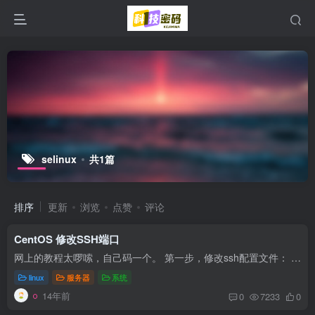
selinux
共1篇
排序
更新
浏览
点赞
评论
CentOS 修改SSH端口
网上的教程太啰嗦，自己码一个。 第一步，修改ssh配置文件： vi /etc/ssh/sshd_config vi /etc/ssh/ssh_config 将2个文件中的Port 22前的注释去掉，改成想用的端口。 第二部，设置防火墙，开放...
linux
服务器
系统
14年前
0
7233
0