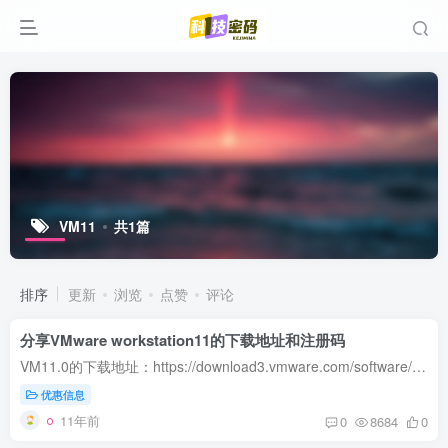
VM11
共1篇
排序
更新
浏览
点赞
评论
分享VMware workstation11的下载地址和注册码
VM11.0的下载地址：https://download3.vmware.com/software/wkst/file/VMware-workstation-full-11.0.0-2305329.exe 永久激活注册码：1F04Z-6D111-7Z029-AV0Q4-3AEH8
优惠信息
11年前
0
8684
0