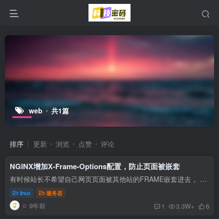
web
共1篇
排序
更新
浏览
点赞
评论
NGINX增加X-Frame-Options配置，防止页面被嵌套
有时候站长不希望自己网页页面被其他站的FRAME嵌套进去， 这时候就需要的HTTP协议头里增加X-Frame-Options这一项。 X-Frame-Options的值有三个： （1）DENY --- 表示该页面不允许在 frame 中展...
linux
服务器
9年前
1
3.3W+
6