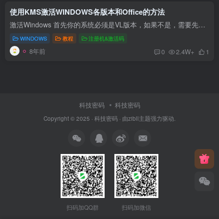
使用KMS激活WINDOWS各版本和Office的方法
激活Windows 首先你的系统必须是VL版本，如果不是，需要先更换密钥。操作如下： 执行： wmic os get caption 执行此命令后会看到系统版本，然后在本文末找到对应的key。在管理员权限的cmd或者po...
WINDOWS
教程
注册机&激活码
8年前
0
2.4W+
1
科技密码
科技密码
Copyright © 2025 ·
科技密码
· 由
zibll主题
强力驱动.
扫码加QQ群
扫码加微信