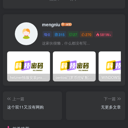
mengniu
0
315
27
270
581W+
这家伙很懒，什么都没有写...
hetzner独服安装proxmox后，配置NAT网络（为单IP创建多个虚拟机做准备）
centos门罗币挖矿配置过程
上一篇
下一篇
这个双11又没有网购
无更多文章