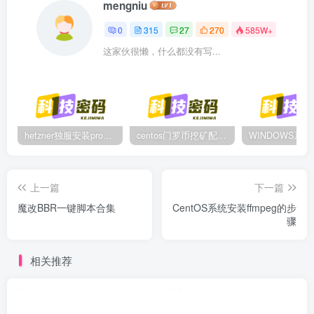
mengniu
0
315
27
270
585W+
这家伙很懒，什么都没有写...
hetzner独服安装proxmox后，配置NAT网络（为单IP创建多个虚拟机做准备）
centos门罗币挖矿配置过程
上一篇
下一篇
魔改BBR一键脚本合集
CentOS系统安装ffmpeg的步
骤
相关推荐