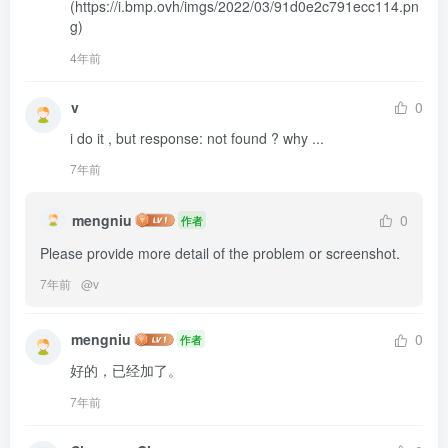
(https://i.bmp.ovh/imgs/2022/03/91d0e2c791ecc114.pn
g)
4年前
v
0
i do it , but response: not found ? why ...
7年前
mengniu
0
作者
Please provide more detail of the problem or screenshot.
7年前
@
v
mengniu
0
作者
好的，已经加了。
7年前