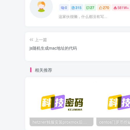
0
315
27
270
581W+
这家伙很懒，什么都没有写...
上一篇
js随机生成mac地址的代码
相关推荐
hetzner独服安装proxmox后，配置NAT网络（为单IP创建多个虚拟机做准备）
centos门罗币