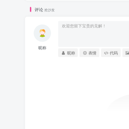
评论
抢沙发
昵称
昵称
表情
代码