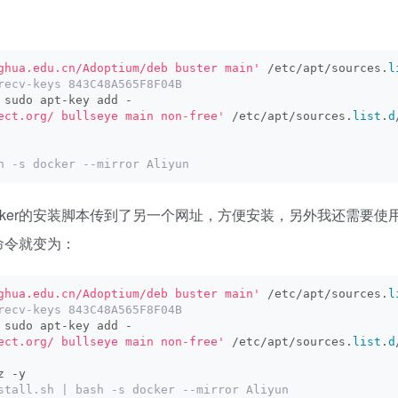
ghua.edu.cn/Adoptium/deb buster main'
 /etc/apt/sources.
l
recv-keys 843C48A565F8F04B
 sudo apt-key add -
ect.org/ bullseye main non-free'
 /etc/apt/sources.
list
.
d
h -s docker --mirror Aliyun
ocker的安装脚本传到了另一个网址，方便安装，另外我还需要使
命令就变为：
ghua.edu.cn/Adoptium/deb buster main'
 /etc/apt/sources.
l
recv-keys 843C48A565F8F04B
 sudo apt-key add -
ect.org/ bullseye main non-free'
 /etc/apt/sources.
list
.
d
z -y
stall.sh | bash -s docker --mirror Aliyun