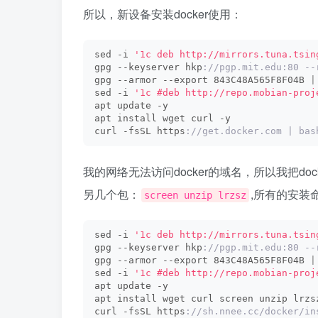
所以，新设备安装docker使用：
sed -i 
'1c deb http://mirrors.tuna.tsin
gpg --keyserver hkp
://pgp.mit.edu:80 --
gpg --armor --export 843C48A565F8F04B 
|
sed -i 
'1c #deb http://repo.mobian-proj
apt update -y
apt install wget curl -y
curl -fsSL https
://get.docker.com | bas
我的网络无法访问docker的域名，所以我把d
另几个包：
,所有的安装
screen unzip lrzsz
sed -i 
'1c deb http://mirrors.tuna.tsin
gpg --keyserver hkp
://pgp.mit.edu:80 --
gpg --armor --export 843C48A565F8F04B 
|
sed -i 
'1c #deb http://repo.mobian-proj
apt update -y
apt install wget curl screen unzip lrzs
curl -fsSL https
://sh.nnee.cc/docker/in