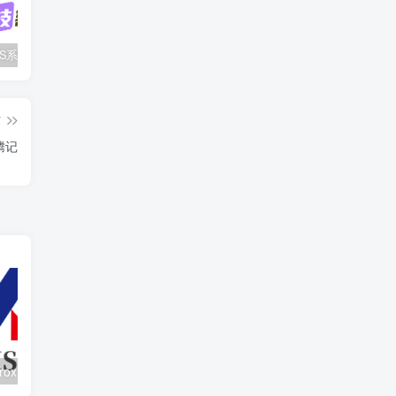
WINDOWS系统安装WireGuard客户端的方法
2个好用的文件临时中转站
KIMSUFI使用proxmox开【IPv4nat+IPv6】小鸡
篇
腾记
KIMSUFI使用proxmox开【IPv4nat+IPv6】小鸡
一键搭建JetBrains系列软件激活服务器