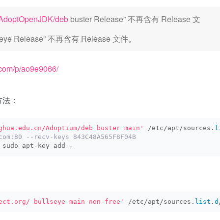
cn/AdoptOpenJDK/deb
buster Release” 不再含有 Release 文
seye Release” 不再含有 Release 文件。
.com/p/ao9e9066/
方法：
ghua.edu.cn/Adoptium/deb buster main'
 /etc/apt/sources.
l
com:80 --recv-keys 843C48A565F8F04B
 sudo apt-key add -
ect.org/ bullseye main non-free'
 /etc/apt/sources.
list
.
d