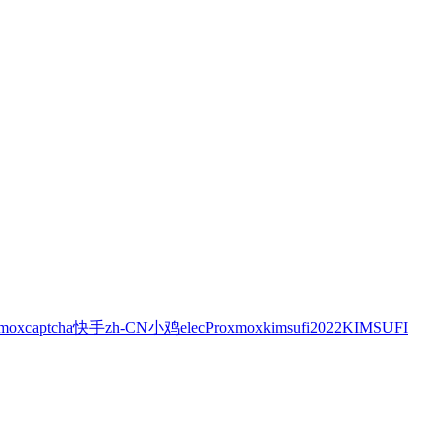
xmox
captcha
快手
zh-CN
小鸡
elec
Proxmox
kimsufi
2022
KIMSUFI