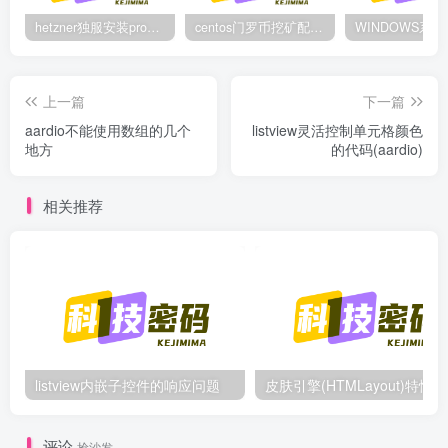
hetzner独服安装proxmox后，配置NAT网络（为单IP创建多个虚拟机做准备）
centos门罗币挖矿配置过程
上一篇
下一篇
aardio不能使用数组的几个
listview灵活控制单元格颜色
地方
的代码(aardio)
相关推荐
listview内嵌子控件的响应问题
皮
评论
抢沙发