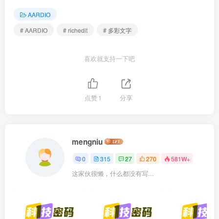
AARDIO
# AARDIO
# richedit
# 多彩文字
喜欢就支持一下吧
点赞
1
分享
mengniu
0
315
27
270
581W+
这家伙很懒，什么都没有写...