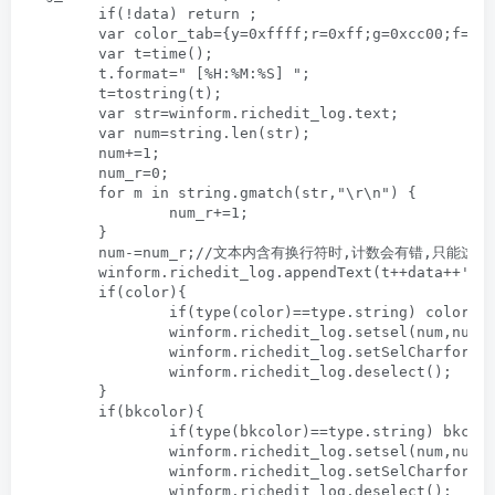
	if(!data) return ;

	var color_tab={y=0xffff;r=0xff;g=0xcc00;f=0xff00ff;w=0xffffff;h=0xcccccc};

	var t=time();

	t.format=" [%H:%M:%S] ";

	t=tostring(t);

	var str=winform.richedit_log.text;

	var num=string.len(str);

	num+=1;

	num_r=0;

	for m in string.gmatch(str,"\r\n") { 

		num_r+=1;

	}

	num-=num_r;//文本内含有换行符时,计数会有错,只能这样纠正.

	winform.richedit_log.appendText(t++data++'\r\n');

	if(color){

		if(type(color)==type.string) color=color_tab[color];

		winform.richedit_log.setsel(num,num+string.len(t++data));

		winform.richedit_log.setSelCharformat({textColor=color});

		winform.richedit_log.deselect();

	}

	if(bkcolor){

		if(type(bkcolor)==type.string) bkcolor=color_tab[bkcolor];

		winform.richedit_log.setsel(num,num+string.len(t++data));

		winform.richedit_log.setSelCharformat({backColor=bkcolor});

		winform.richedit_log.deselect();
