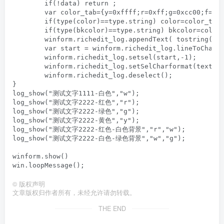
	if(!data) return ;

	var color_tab={y=0xffff;r=0xff;g=0xcc00;f=0xff00ff;w=0xffffff;h=0xcccccc};

	if(type(color)==type.string) color=color_tab[color];

	if(type(bkcolor)==type.string) bkcolor=color_tab[bkcolor];

	winform.richedit_log.appendText( tostring(time(," [%H:%M:%S] ") ),data,'\r\n');

	var start = winform.richedit_log.lineToChar(-2);//因为最后一行总是空白的(只有一个换行符),所以应该是设置倒数第二行

	winform.richedit_log.setsel(start,-1);

	winform.richedit_log.setSelCharformat(textColor = color;backColor = bkcolor);

	winform.richedit_log.deselect();

}

log_show("测试文字1111-白色","w");

log_show("测试文字2222-红色","r");

log_show("测试文字2222-绿色","g");

log_show("测试文字2222-黄色","y");

log_show("测试文字2222-红色-白色背景","r","w");

log_show("测试文字2222-白色-绿色背景","w","g");

winform.show() 

win.loopMessage();
©
版权声明
文章版权归作者所有，未经允许请勿转载。
THE END