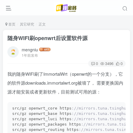
首页
其它研究
正文
随身WIFI刷openwrt后设置软件源
mengniu
1年前发布
0
3496
0
我的随身WIFI刷了ImmortalWrt（openwrt的一个分支），它
的软件源downloads.immortalwrt.org被墙了， 需要更换国内
源才能安装或者更新软件，目前测试可用的源：
src/gz openwrt_core https
://mirrors.tuna.tsinghua.
src/gz openwrt_base https
://mirrors.tuna.tsinghua.
src/gz openwrt_luci https
://mirrors.tuna.tsinghua.
src/gz openwrt_packages https
://mirrors.tuna.tsing
src/gz openwrt_routing https
://mirrors.tuna.tsingh