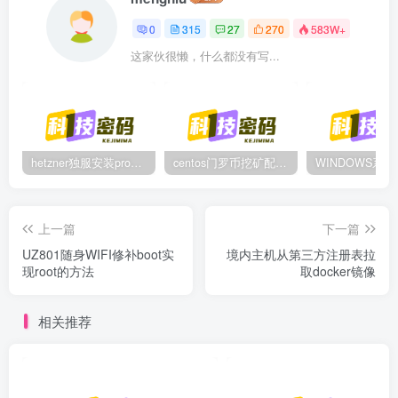
0
315
27
270
583W+
这家伙很懒，什么都没有写...
hetzner独服安装proxmox后，配置NAT网络（为单IP创建多个虚拟机做准备）
centos门罗币挖矿配置过程
上一篇
下一篇
UZ801随身WIFI修补boot实
境内主机从第三方注册表拉
现root的方法
取docker镜像
相关推荐