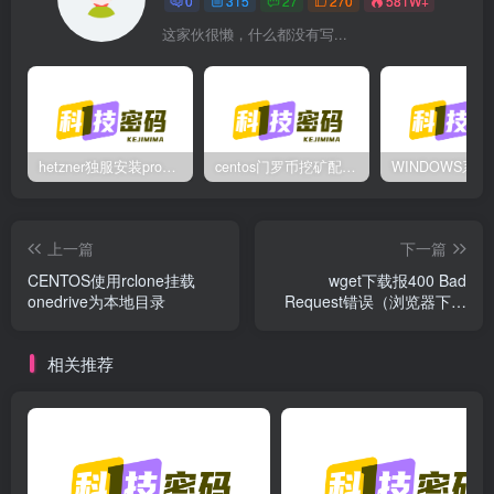
0
315
27
270
581W+
这家伙很懒，什么都没有写...
hetzner独服安装proxmox后，配置NAT网络（为单IP创建多个虚拟机做准备）
centos门罗币挖矿配置过程
上一篇
下一篇
CENTOS使用rclone挂载
wget下载报400 Bad
onedrive为本地目录
Request错误（浏览器下载
却正常）的解决方法
相关推荐