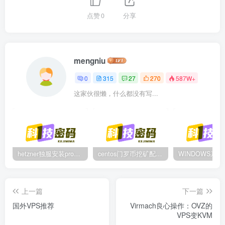
点赞
0
分享
mengniu
0
315
27
270
587W+
这家伙很懒，什么都没有写...
hetzner独服安装proxmox后，配置NAT网络（为单IP创建多个虚拟机做准备）
centos门罗币挖矿配置过程
上一篇
下一篇
国外VPS推荐
Virmach良心操作：OVZ的
VPS变KVM