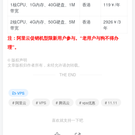
1核CPU、1G内存、40G硬盘、1M
香港
119￥/年
带宽
2核CPU、4G内存、50G硬盘、5M
香港
2926￥/3
带宽
年
注：阿里云促销机型限新用户参与。“老用户与狗不得办
理”。
©
版权声明
文章版权归作者所有，未经允许请勿转载。
THE END
VPS
# 阿里云
# VPS
# 腾讯云
# vps优惠
# 11.11
喜欢就支持一下吧