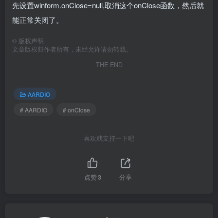
先设置winform.
onClose
=null,取消这个
onClose
函数，然后就
能正常关闭了。
©
版权声明
文章版权归作者所有，未经允许请勿转载。
THE END
AARDIO
# AARDIO
# onClose
喜欢就支持一下吧
点赞
3
分享