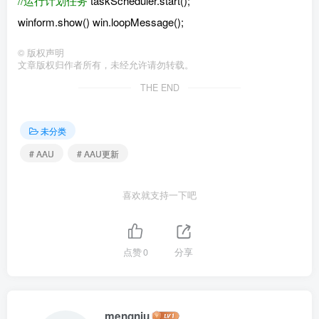
//运行计划任务
taskScheduler.start();
winform.show() win.loopMessage();
©
版权声明
文章版权归作者所有，未经允许请勿转载。
THE END
未分类
# AAU
# AAU更新
喜欢就支持一下吧
点赞
0
分享
mengniu