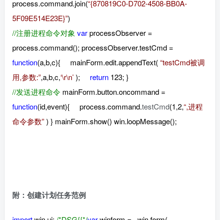
process.command.join(
“{870819C0-D702-4508-BB0A-
5F09E514E23E}”
)
//注册进程命令对象
var
processObserver =
process.command(); processObserver.testCmd =
function
(a,b,c){ mainForm.edit.appendText(
“testCmd被调
用,参数:”
,a,b,c,
‘\r\n’
);
return
123; }
//发送进程命令
mainForm.button.oncommand =
function
(id,event){ process.command.
testCmd
(
1,2,
“,进程
命令参数”
) } mainForm.show() win.loopMessage();
附：创建计划任务范例
import
win.ui;
/*DSG{{*/
var
winform = ..win.form(