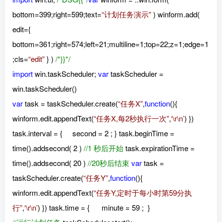
bottom=399;right=599;text=
“计划任务演示”
) winform.add(
edit={
bottom=361;right=574;left=21;multiline=1;top=22;z=1;edge=1
;cls=
“edit”
} )
/*}}*/
import
win.taskScheduler;
var
taskScheduler =
win.taskScheduler()
var
task = taskScheduler.create(
“任务X”
,
function
(){
winform.edit.appendText(
“任务X,每2秒执行一次”
,
‘\r\n’
) })
task.interval = { second = 2 ; } task.beginTime =
time().addsecond( 2 )
//1 秒后开始
task.expirationTime =
time().addsecond( 20 )
//20秒后结束
var
task =
taskScheduler.create(
“任务Y”
,
function
(){
winform.edit.appendText(
“任务Y,定时于每小时第59分执
行”
,
‘\r\n’
) }) task.time = { minute = 59 ; }