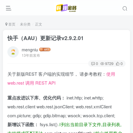
首页
未分类
正文
快手（AAU）更新记录v2.9.2.01
mengniu
13年前发布
0
9729
0
关于新版REST 客户端的实现细节， 请参考教程：
使用
web.rest 调用 REST API
重点改进以下库、优化代码：
inet.http; inet.whttp;
web.rest.client web.rest.jsonClient; web.rest.xmlClient
com.picture; gdip; gdip.bitmap; wsock; wsock.tcp.client;
新增以下函数：
fsys.list()
//列出当前目录下文件,目录列表,