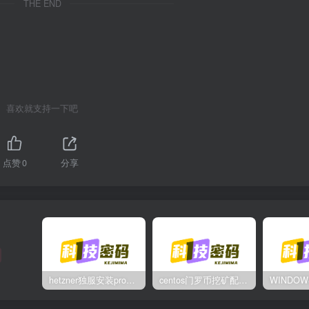
THE END
喜欢就支持一下吧
点赞
0
分享
hetzner独服安装proxmox后，配置NAT网络（为单IP创建多个虚拟机做准备）
centos门罗币挖矿配置过程