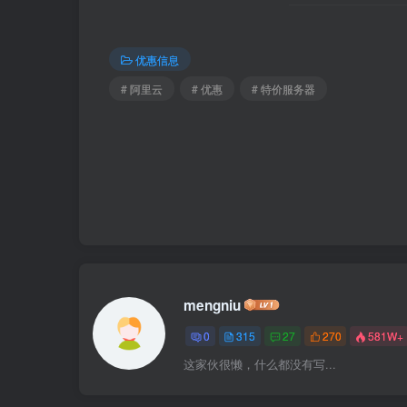
优惠信息
# 阿里云
# 优惠
# 特价服务器
mengniu
0
315
27
270
581W+
这家伙很懒，什么都没有写...