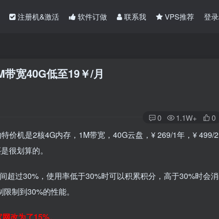
注册机&激活
软件订做
联系我
VPS推荐
登录
带宽40G低至19￥/月
0
1.1W+
0
特价机是2核4G内存，1M带宽，40G云盘，¥
269
/1年，¥
499
/2
，还是很划算的。
间超过30%，使用率低于30%时可以积累积分，高于30%时会消
制限制到30%的性能。
网改为了15%。