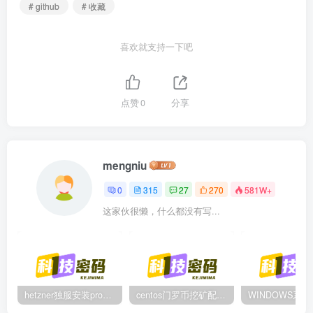
# github
# 收藏
喜欢就支持一下吧
点赞
0
分享
mengniu
0
315
27
270
581W+
这家伙很懒，什么都没有写...
hetzner独服安装proxmox后，配置NAT网络（为单IP创建多个虚拟机做准备）
centos门罗币挖矿配置过程