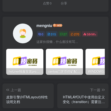
点赞
0
分享
mengniu
0
315
27
270
584W+
这家伙很懒，什么都没有写...
hetzner独服安装proxmox后，配置NAT网络（为单IP创建多个虚拟机做准备）
centos门罗币挖矿配置过程
上一篇
下一篇
皮肤引擎(HTMLayout)特性
HTMLAYOUT中使用自定义
说明文档
变化（transition）需要注意
的事项