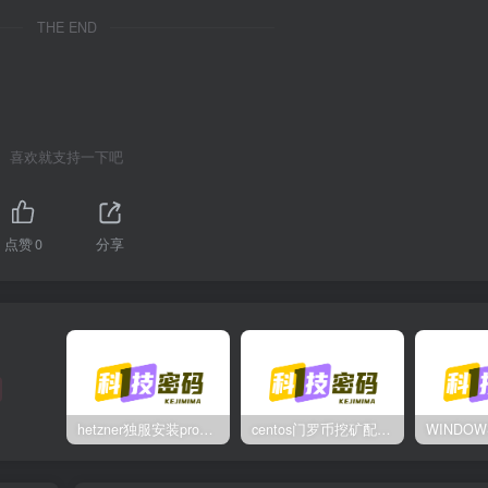
THE END
喜欢就支持一下吧
点赞
0
分享
hetzner独服安装proxmox后，配置NAT网络（为单IP创建多个虚拟机做准备）
centos门罗币挖矿配置过程