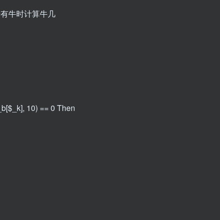
和，用于有牛时计算牛几
_b[$_k], 10) == 0 Then