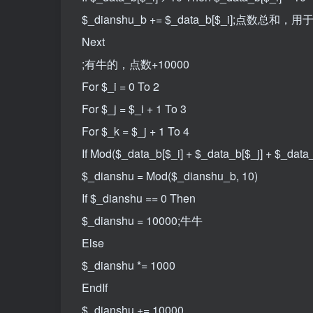
$_dianshu_b += $_data_b[$_i];点数总
Next
;有牛的，点数+10000
For $_i = 0 To 2
For $_j = $_i + 1 To 3
For $_k = $_j + 1 To 4
If Mod($_data_b[$_i] + $_data_b[$_j] + $_data
$_dianshu = Mod($_dianshu_b, 10)
If $_dianshu == 0 Then
$_dianshu = 10000;牛牛
Else
$_dianshu *= 1000
EndIf
$_dianshu += 10000