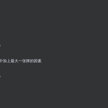
)
 * 10;点数中加上最大一张牌的因素
)