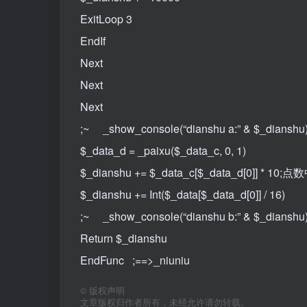
ExitLoop 3
EndIf
Next
Next
Next
;~ _show_console(“dianshu a:” & $_dianshu
$_data_d = _paixu($_data_c, 0, 1)
$_dianshu += $_data_c[$_data_d[0]]
$_dianshu += Int($_data[$_data_d[0]] / 16)
;~ _show_console(“dianshu b:” & $_dianshu
Return $_dianshu
EndFunc ;==>_niuniu
©
版权声明
文章版权归作者所有，未经允许请勿转载。