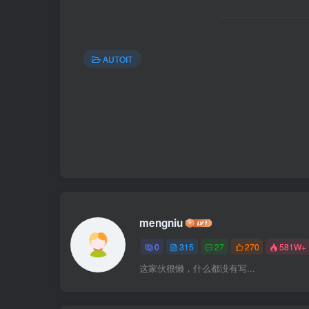
AUTOIT
mengniu
0
315
27
270
581W+
这家伙很懒，什么都没有写...