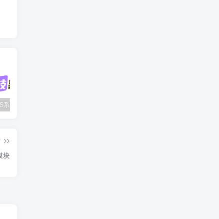
WINDOWS系统安装WireGuard客户端的方法
2个好用的文件临时中转站
KIMSUFI使用proxmox开【IPv4nat+IPv6】小鸡
篇
r模块