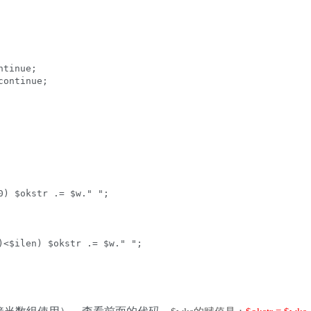
tinue;

ontinue;

)<$ilen) $okstr .= $w." ";

接当数组使用）。查看前面的代码，