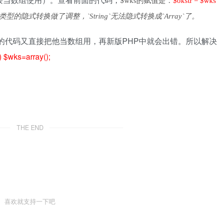
$wks的赋值是：
$okstr = $wks
类型的隐式转换做了调整，`String`无法隐式转换成`Array`了。
的代码又直接把他当数组用，再新版PHP中就会出错。所以解决
) $wks=array();
THE END
喜欢就支持一下吧