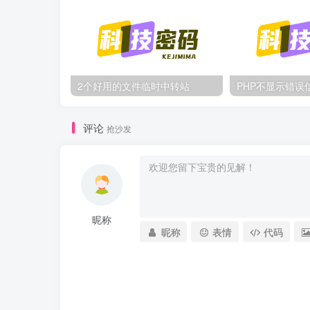
2个好用的文件临时中转站
PHP不显示错误
评论
抢沙发
昵称
昵称
表情
代码