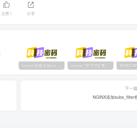
点赞
1
分享
hetzner独服安装proxmox后，配置NAT网络（为单IP创建多个虚拟机做准备）
centos门罗币挖矿配置过程
下一
NGINX添加subs_filte