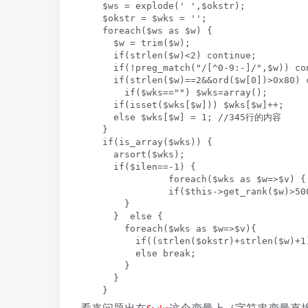
    $ws = explode(' ',$okstr);

    $okstr = $wks = '';

    foreach($ws as $w) {

      $w = trim($w);

      if(strlen($w)<2) continue;

      if(!preg_match("/[^0-9:-]/",$w)) con
      if(strlen($w)==2&&ord($w[0])>0x80) c
	if($wks=="") $wks=array();

      if(isset($wks[$w])) $wks[$w]++;

      else $wks[$w] = 1; //345行的内容

    }

    if(is_array($wks)) {

      arsort($wks);

      if($ilen==-1) {

		foreach($wks as $w=>$v) {

      		if($this->get_rank($w)>500) $okstr .= $w." ";

        }

      }  else {

        foreach($wks as $w=>$v){

          if((strlen($okstr)+strlen($w)+1
          else break;

        }

      }

    }
看来问题出在
这个变量上（字符串变量直