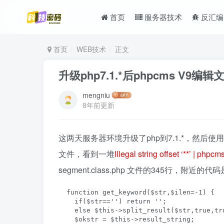
首页
服务器技术
反汇编
首页
WEB技术
正文
升级php7.1.*后phpcms V9
mengniu
8年前更新
这两天服务器环境升级了php到7.1.*，然后使用p
文件，看到一堆
Illegal string offset ‘**’ | php
segment.class.php 文件的345行，附近的代
  function get_keyword($str,$ilen=-1) {

    if($str=='') return '';

    else $this->split_result($str,true,tru
    $okstr = $this->result_string;
