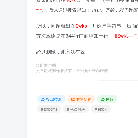
$wks
= ”;
，后来通过搜索得知：
`PHP7`开始，对于数据
所以，问题就出在
$wks
一开始是字符串，后面
方法应该是在344行前面增加一行：
if($wks==””
经过测试，此方法有效。
©
版权声明
文章版权归作者所有，未经允许请勿转载。
WEB技术
其它研究
网站
# phpcms
# 错误解决
# php7