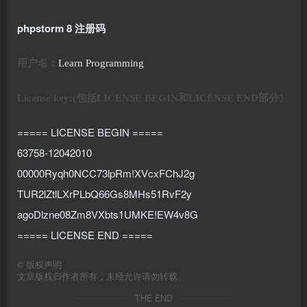
phpstorm 8 注册码
用户名：
Learn Programming
License key:(包括LICENSE BEGIN和
LICENSE
END部分）
===== LICENSE BEGIN =====
63758-12042010
00000Ryqh0NCC73lpRm!XVcxFChJ2g
TUR2lZtlLXrPLbQ66Gs8MHs51RvF2y
agoDlzne08Zm8VXbts1UMKE!EW4v8G
===== LICENSE END =====
©
版权声明
文章版权归作者所有，未经允许请勿转载。
THE END