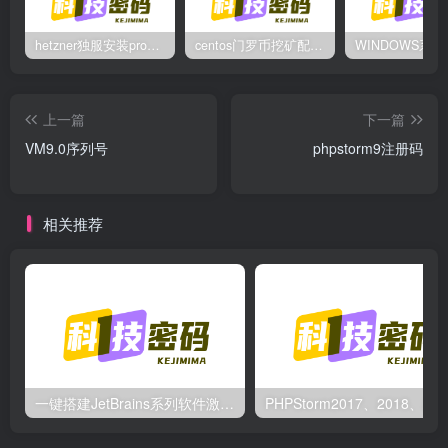
hetzner独服安装proxmox后，配置NAT网络（为单IP创建多个虚拟机做准备）
centos门罗币挖矿配置过程
上一篇
下一篇
VM9.0序列号
phpstorm9注册码
相关推荐
一键搭建JetBrains系列软件激活服务器
PHP