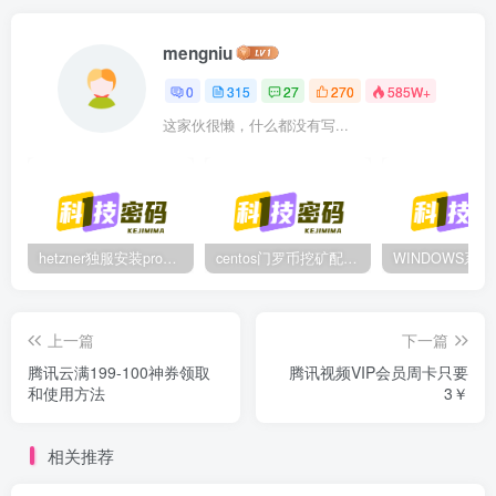
mengniu
0
315
27
270
585W+
这家伙很懒，什么都没有写...
hetzner独服安装proxmox后，配置NAT网络（为单IP创建多个虚拟机做准备）
centos门罗币挖矿配置过程
上一篇
下一篇
腾讯云满199-100神券领取
腾讯视频VIP会员周卡只要
和使用方法
3￥
相关推荐