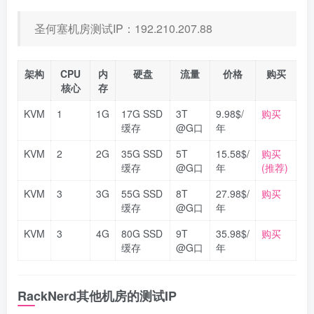
圣何塞机房测试IP：192.210.207.88
架构
CPU
内
硬盘
流量
价格
购买
核心
存
KVM
1
1G
17G SSD
3T
9.98$/
购买
缓存
@G口
年
KVM
2
2G
35G SSD
5T
15.58$/
购买
缓存
@G口
年
(推荐)
KVM
3
3G
55G SSD
8T
27.98$/
购买
缓存
@G口
年
KVM
3
4G
80G SSD
9T
35.98$/
购买
缓存
@G口
年
RackNerd其他机房的测试IP