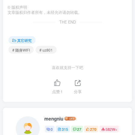
©
版权声明
文章版权归作者所有，未经允许请勿转载。
THE END
其它研究
# 随身WIFI
# uz801
喜欢就支持一下吧
点赞
1
分享
mengniu
0
315
27
270
582W+