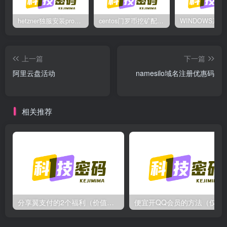
hetzner独服安装proxmox后，配置NAT网络（为单IP创建多个虚拟机做准备）
centos门罗币挖矿配置过程
上一篇
下一篇
阿里云盘活动
namesilo域名注册优惠码
相关推荐
分享翼支付的2个福利（价值几十块）
便